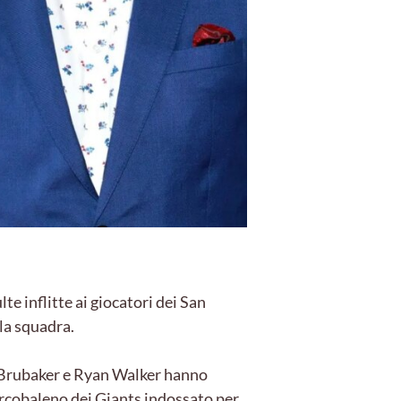
e inflitte ai giocatori dei San
lla squadra.
T. Brubaker e Ryan Walker hanno
arcobaleno dei Giants indossato per