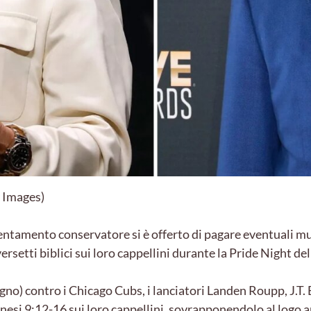
 Images)
entamento conservatore si è offerto di pagare eventuali mult
rsetti biblici sui loro cappellini durante la Pride Night de
ugno) contro i Chicago Cubs, i lanciatori Landen Roupp, J.
enesi 9:12-16 sui loro cappellini, sovrapponendolo al logo 