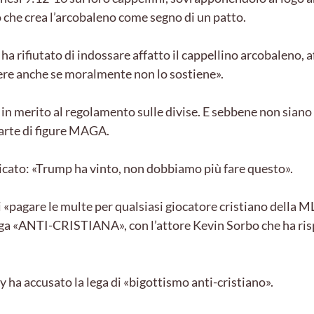
Dio che crea l’arcobaleno come segno di un patto.
a rifiutato di indossare affatto il cappellino arcobaleno,
nere anche se moralmente non lo sostiene».
 merito al regolamento sulle divise. E sebbene non siano s
parte di figure MAGA.
icato: «Trump ha vinto, non dobbiamo più fare questo».
i «pagare le multe per qualsiasi giocatore cristiano della M
lega «ANTI-CRISTIANA», con l’attore Kevin Sorbo che ha ris
 ha accusato la lega di «bigottismo anti-cristiano».