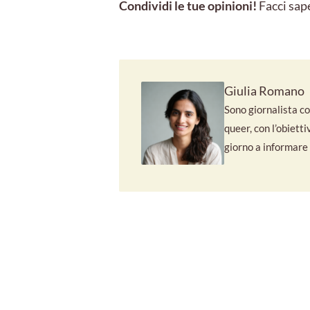
Condividi le tue opinioni!
Facci sap
Giulia Romano
Sono giornalista con
queer, con l’obiett
giorno a informare e