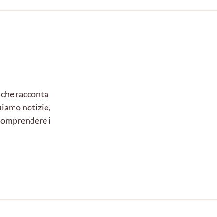
 che racconta
uiamo notizie,
e comprendere i