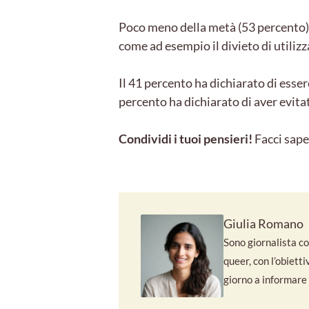
Poco meno della metà (53 percento) 
come ad esempio il divieto di utilizz
Il 41 percento ha dichiarato di esser
percento ha dichiarato di aver evitat
Condividi i tuoi pensieri!
Facci sape
Giulia Romano
Sono giornalista con
queer, con l’obiett
giorno a informare e