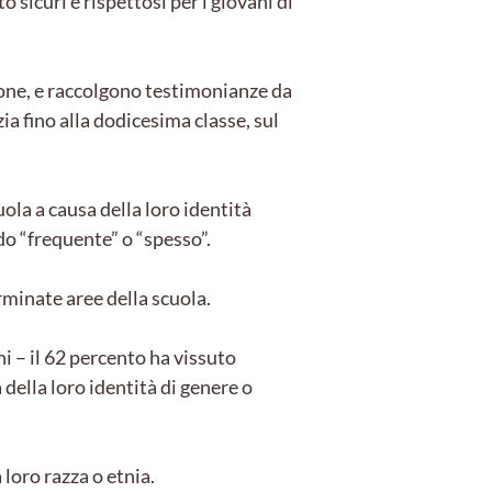
sicuri e rispettosi per i giovani di
ione, e raccolgono testimonianze da
ia fino alla dodicesima classe, sul
uola a causa della loro identità
do “frequente” o “spesso”.
rminate aree della scuola.
ni – il 62 percento ha vissuto
 della loro identità di genere o
loro razza o etnia.