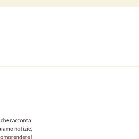
 che racconta
uiamo notizie,
e comprendere i