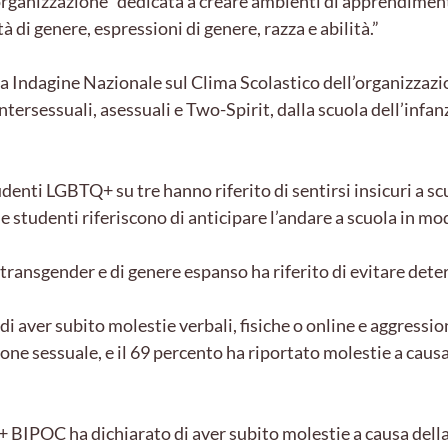
organizzazione “dedicata a creare ambienti di apprendimento 
tà di genere, espressioni di genere, razza e abilità.”
ima Indagine Nazionale sul Clima Scolastico dell’organizzaz
tersessuali, asessuali e Two-Spirit, dalla scuola dell’infanz
udenti LGBTQ+ su tre hanno riferito di sentirsi insicuri a sc
e studenti riferiscono di anticipare l’andare a scuola in mo
 transgender e di genere espanso ha riferito di evitare dete
i aver subito molestie verbali, fisiche o online e aggressio
one sessuale, e il 69 percento ha riportato molestie a causa
BIPOC ha dichiarato di aver subito molestie a causa della 