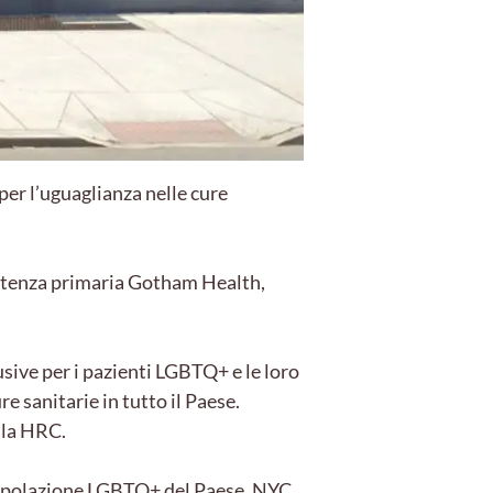
er l’uguaglianza nelle cure
sistenza primaria Gotham Health,
sive per i pazienti LGBTQ+ e le loro
e sanitarie in tutto il Paese.
 la HRC.
a popolazione LGBTQ+ del Paese, NYC