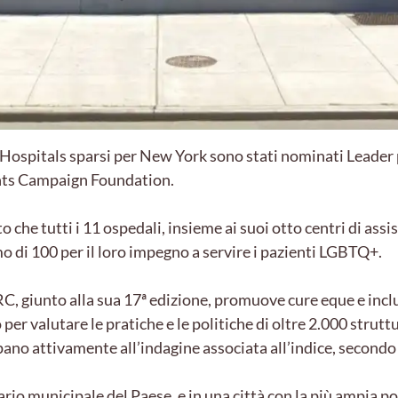
ospitals sparsi per New York sono stati nominati Leader p
ts Campaign Foundation.
 che tutti i 11 ospedali, insieme ai suoi otto centri di as
 di 100 per il loro impegno a servire i pazienti LGBTQ+.
C, giunto alla sua 17ª edizione, promuove cure eque e inclu
er valutare le pratiche e le politiche di oltre 2.000 struttur
ano attivamente all’indagine associata all’indice, secondo
ario municipale del Paese, e in una città con la più ampi