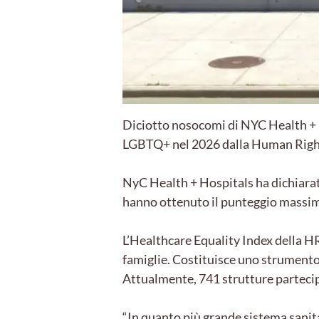
Diciotto nosocomi di NYC Health + H
LGBTQ+ nel 2026 dalla Human Righ
NyC Health + Hospitals ha dichiarato
hanno ottenuto il punteggio massimo
L’Healthcare Equality Index della HR
famiglie. Costituisce uno strumento p
Attualmente, 741 strutture partecip
“In quanto più grande sistema sanit