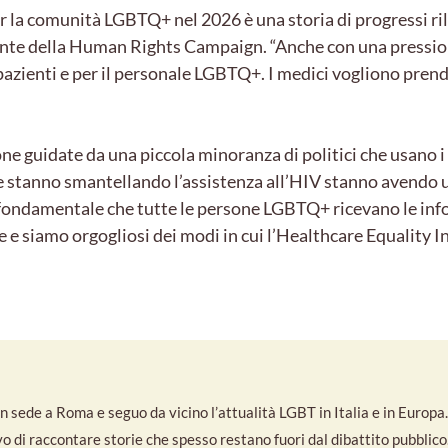
er la comunità LGBTQ+ nel 2026 è una storia di progressi rile
nte della Human Rights Campaign. “Anche con una pression
 pazienti e per il personale LGBTQ+. I medici vogliono prend
e guidate da una piccola minoranza di politici che usano 
he stanno smantellando l’assistenza all’HIV stanno avendo u
fondamentale che tutte le persone LGBTQ+ ricevano le info
ese e siamo orgogliosi dei modi in cui l’Healthcare Equality 
 sede a Roma e seguo da vicino l’attualità LGBT in Italia e in Europa. S
ivo di raccontare storie che spesso restano fuori dal dibattito pubbli