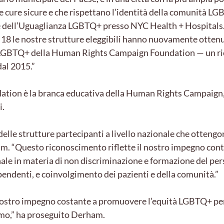
re cure sicure e che rispettano l’identità della comunità L
 dell’Uguaglianza LGBTQ+ presso NYC Health + Hospitals.
e 18 le nostre strutture eleggibili hanno nuovamente ottenu
re LGBTQ+ della Human Rights Campaign Foundation — un r
al 2015.”
on è la branca educativa della Human Rights Campaign, l
i.
 delle strutture partecipanti a livello nazionale che otten
. “Questo riconoscimento riflette il nostro impegno conti
onale in materia di non discriminazione e formazione del per
dipendenti, e coinvolgimento dei pazienti e della comunità.”
nostro impegno costante a promuovere l’equità LGBTQ+ per i 
amo,” ha proseguito Derham.