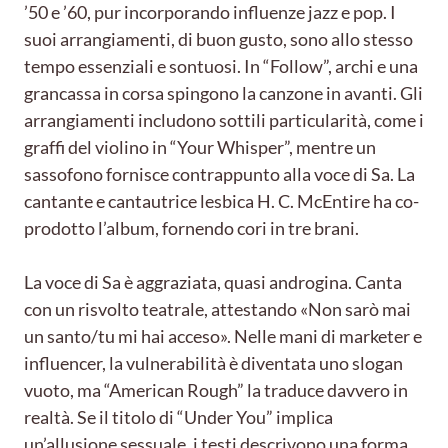
’50 e ’60, pur incorporando influenze jazz e pop. I
suoi arrangiamenti, di buon gusto, sono allo stesso
tempo essenziali e sontuosi. In “Follow”, archi e una
grancassa in corsa spingono la canzone in avanti. Gli
arrangiamenti includono sottili particularità, come i
graffi del violino in “Your Whisper”, mentre un
sassofono fornisce contrappunto alla voce di Sa. La
cantante e cantautrice lesbica H. C. McEntire ha co-
prodotto l’album, fornendo cori in tre brani.
La voce di Sa è aggraziata, quasi androgina. Canta
con un risvolto teatrale, attestando «Non sarò mai
un santo/tu mi hai acceso». Nelle mani di marketer e
influencer, la vulnerabilità è diventata uno slogan
vuoto, ma “American Rough” la traduce davvero in
realtà. Se il titolo di “Under You” implica
un’allusione sessuale, i testi descrivono una forma