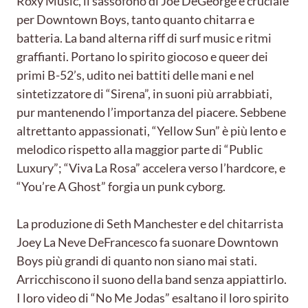
Roxy Music, il sassofono di Joe DeGeorge è cruciale
per Downtown Boys, tanto quanto chitarra e
batteria. La band alterna riff di surf music e ritmi
graffianti. Portano lo spirito giocoso e queer dei
primi B-52’s, udito nei battiti delle mani e nel
sintetizzatore di “Sirena”, in suoni più arrabbiati,
pur mantenendo l’importanza del piacere. Sebbene
altrettanto appassionati, “Yellow Sun” è più lento e
melodico rispetto alla maggior parte di “Public
Luxury”; “Viva La Rosa” accelera verso l’hardcore, e
“You’re A Ghost” forgia un punk cyborg.
La produzione di Seth Manchester e del chitarrista
Joey La Neve DeFrancesco fa suonare Downtown
Boys più grandi di quanto non siano mai stati.
Arricchiscono il suono della band senza appiattirlo.
I loro video di “No Me Jodas” esaltano il loro spirito