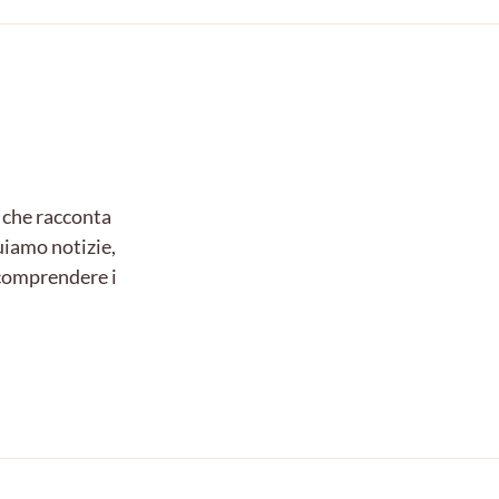
 che racconta
uiamo notizie,
e comprendere i