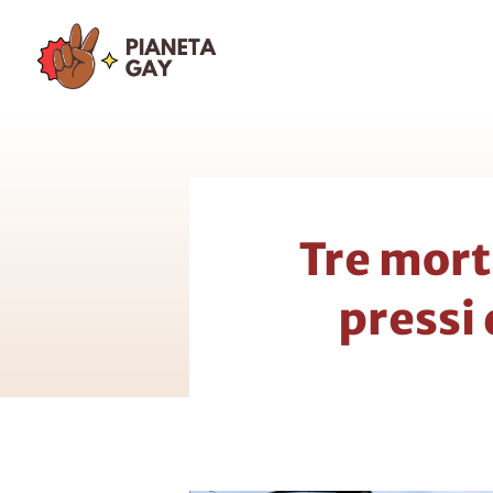
Vai
al
contenuto
Tre morti
pressi 