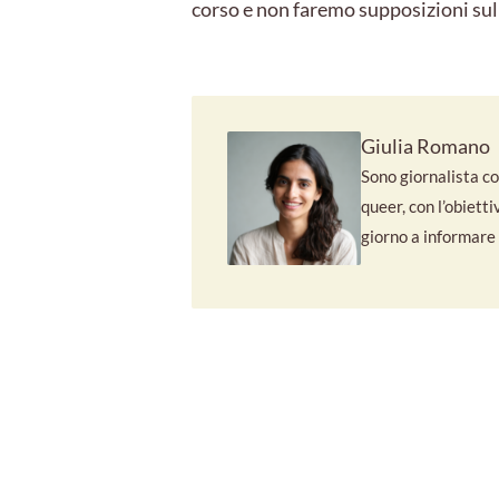
corso e non faremo supposizioni su
Giulia Romano
Sono giornalista con
queer, con l’obiett
giorno a informare e