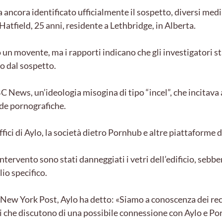
 ancora identificato ufficialmente il sospetto, diversi medi
atfield, 25 anni, residente a Lethbridge, in Alberta.
 un movente, ma i rapporti indicano che gli investigatori
o dal sospetto.
News, un’ideologia misogina di tipo “incel”, che incitava a
nde pornografiche.
uffici di Aylo, la società dietro Pornhub e altre piattaforme 
ntervento sono stati danneggiati i vetri dell’edificio, sebb
io specifico.
l New York Post, Aylo ha detto: «Siamo a conoscenza dei re
onti che discutono di una possibile connessione con Aylo e P